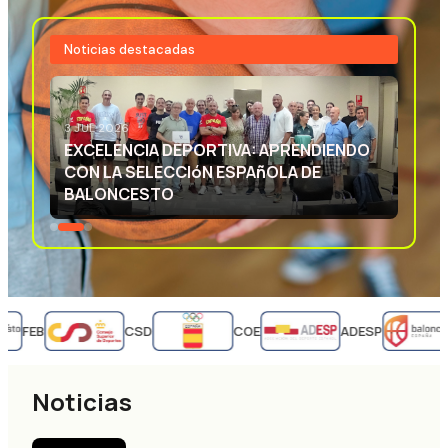
Noticias destacadas
3 JUL 2026
EXCELENCIA DEPORTIVA: APRENDIENDO
CON LA SELECCIóN ESPAñOLA DE
BALONCESTO
FEB
CSD
COE
ADESP
Noticias