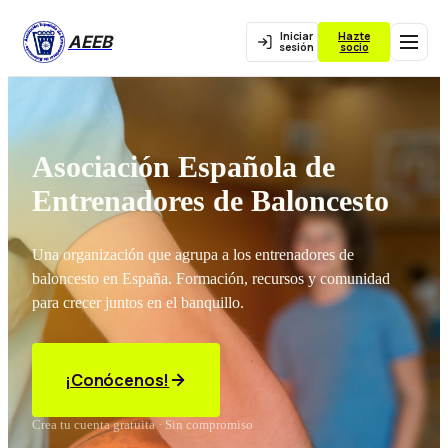
Iniciar
Hazte
AEEB
sesión
socio
Asociación Española de
Entrenadores de Baloncesto
Una organización que agrupa a los entrenadores de
baloncesto en España. Formación, recursos y comunidad
para crecer juntos en el banquillo.
¡Conócenos!
Crea tu cuenta gratuita · Sin compromiso