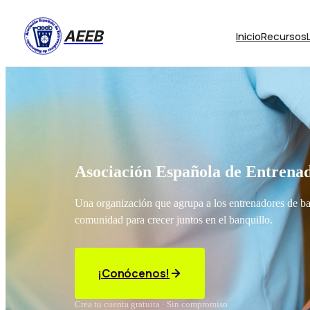
AEEB
Inicio
Recursos
Asociación Española de Entrenad
Una organización que agrupa a los entrenadores de b
comunidad para crecer juntos en el banquillo.
¡Conócenos!
Crea tu cuenta gratuita · Sin compromiso