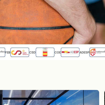
FEB
CSD
COE
ADESP