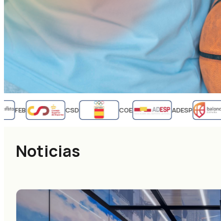
FEB
CSD
COE
ADESP
Noticias