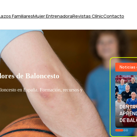
Lazos Familiares
Mujer Entrenadora
Revistas Clínic
Contacto
Noticias
ores de Baloncesto
aloncesto en España. Formación, recursos y
3 JUL 20
EXCELE
LA SEL