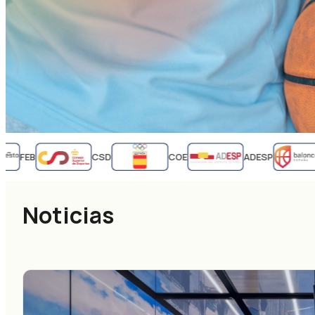
FEB
CSD
COE
ADESP
Noticias