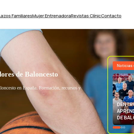
Lazos Familiares
Mujer Entrenadora
Revistas Clínic
Contacto
Noticias
ores de Baloncesto
aloncesto en España. Formación, recursos y
3 JUL 20
EXCELE
LA SEL