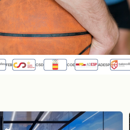
FEB
CSD
COE
ADESP