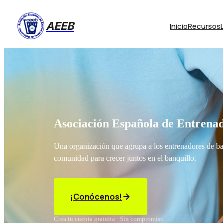
AEEB
Inicio
Recursos
Asociación Española de Entrenad
Una organización que agrupa a los entrenadores de b
comunidad para crecer juntos en el banquillo.
¡Conócenos!
Crea tu cuenta gratuita · Sin compromiso