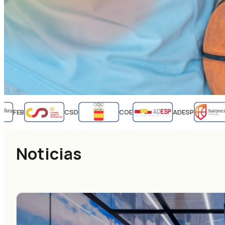
FEB
CSD
COE
ADESP
Noticias