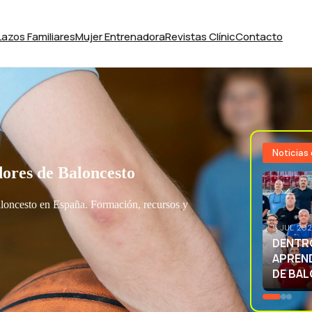
Lazos Familiares
Mujer Entrenadora
Revistas Clínic
Contacto
Noticias
ores de Baloncesto
aloncesto en España. Formación, recursos y
3 JUL 20
EXCELE
LA SEL