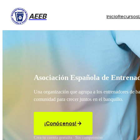
AEEB
Inicio
Recursos
Asociación Española de Entrenad
Una organización que agrupa a los entrenadores de b
comunidad para crecer juntos en el banquillo.
¡Conócenos!
Crea tu cuenta gratuita · Sin compromiso