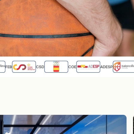
FEB
CSD
COE
ADESP