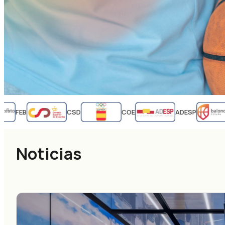
FEB
CSD
COE
ADESP
Noticias