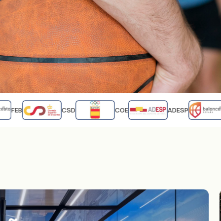
FEB
CSD
COE
ADESP