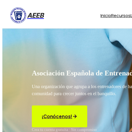
AEEB
Inicio
Recursos
Asociación Española de Entrenad
Una organización que agrupa a los entrenadores de b
comunidad para crecer juntos en el banquillo.
¡Conócenos!
Crea tu cuenta gratuita · Sin compromiso