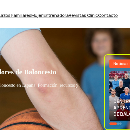
Lazos Familiares
Mujer Entrenadora
Revistas Clínic
Contacto
Noticias
ores de Baloncesto
aloncesto en España. Formación, recursos y
3 JUL 20
EXCELE
LA SEL