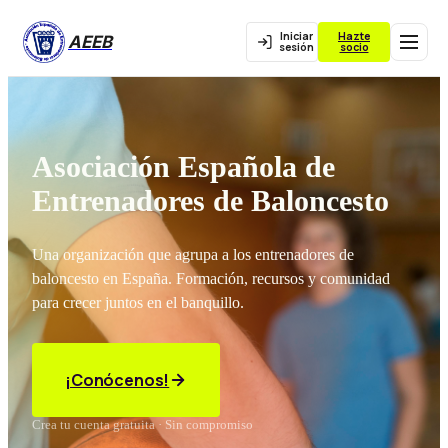
Iniciar
Hazte
AEEB
sesión
socio
Asociación Española de
Entrenadores de Baloncesto
Una organización que agrupa a los entrenadores de
baloncesto en España. Formación, recursos y comunidad
para crecer juntos en el banquillo.
¡Conócenos!
Crea tu cuenta gratuita · Sin compromiso