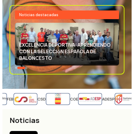
Noticias destacadas
3 JUL 2026
EXCELENCIA DEPORTIVA: APRENDIENDO
CON LA SELECCIóN ESPAñOLA DE
BALONCESTO
FEB
CSD
COE
ADESP
Noticias