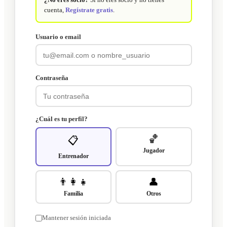
cuenta,
Regístrate gratis
.
Usuario o email
Contraseña
¿Cuál es tu perfil?
🏀
📋
Jugador
Entrenador
👨‍👩‍👧
👤
Familia
Otros
Mantener sesión iniciada