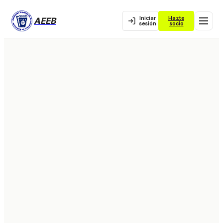
Iniciar
Hazte
AEEB
sesión
socio