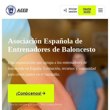
Iniciar
Hazte
AEEB
sesión
socio
Asociación Española de
Entrenadores de Baloncesto
Una organización que agrupa a los entrenadores de
baloncesto en España. Formación, recursos y comunidad
para crecer juntos en el banquillo.
¡Conócenos!
Crea tu cuenta gratuita · Sin compromiso