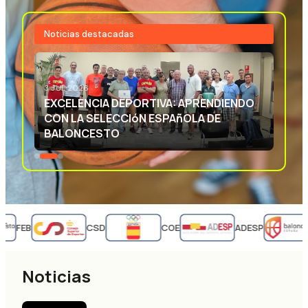
Noticias destacadas
3 JUL 2026
EXCELENCIA DEPORTIVA: APRENDIENDO
CON LA SELECCIóN ESPAñOLA DE
BALONCESTO
FEB
CSD
COE
ADESP
Noticias