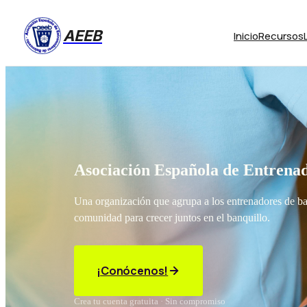
AEEB
Inicio
Recursos
Asociación Española de Entrenad
Una organización que agrupa a los entrenadores de b
comunidad para crecer juntos en el banquillo.
¡Conócenos!
Crea tu cuenta gratuita · Sin compromiso