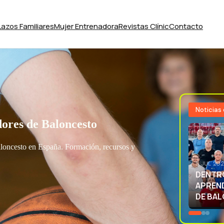
Lazos Familiares
Mujer Entrenadora
Revistas Clínic
Contacto
Noticias
ores de Baloncesto
aloncesto en España. Formación, recursos y
3 JUL 20
EXCELE
LA SEL