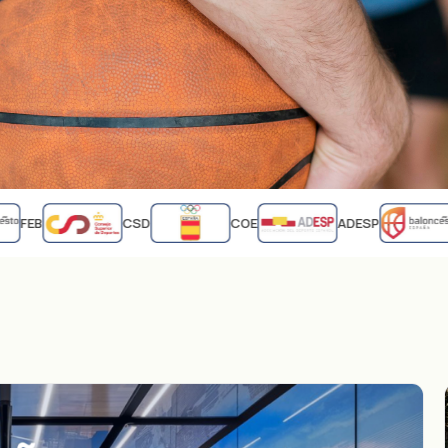
FEB
CSD
COE
ADESP