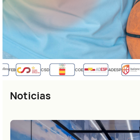
FEB
CSD
COE
ADESP
Noticias