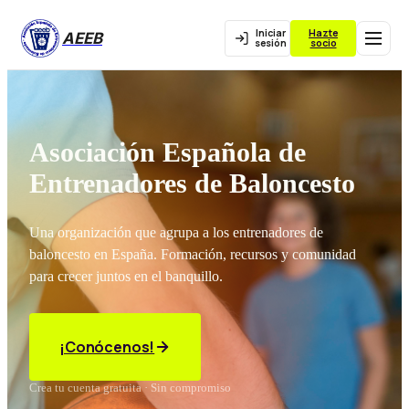
Iniciar
Hazte
AEEB
sesión
socio
Asociación Española de
Entrenadores de Baloncesto
Una organización que agrupa a los entrenadores de
baloncesto en España. Formación, recursos y comunidad
para crecer juntos en el banquillo.
¡Conócenos!
Crea tu cuenta gratuita · Sin compromiso