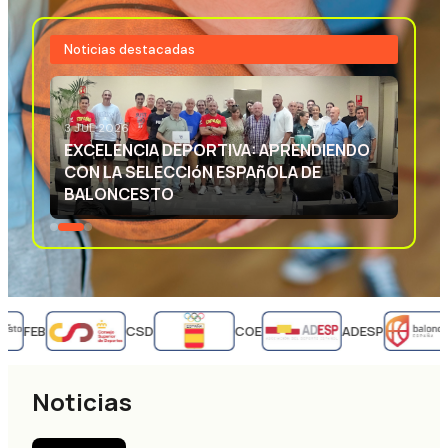
Noticias destacadas
3 JUL 2026
EXCELENCIA DEPORTIVA: APRENDIENDO
CON LA SELECCIóN ESPAñOLA DE
BALONCESTO
FEB
CSD
COE
ADESP
Noticias