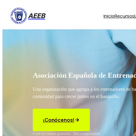
AEEB
Inicio
Recursos
Asociación Española de Entrenad
Una organización que agrupa a los entrenadores de b
comunidad para crecer juntos en el banquillo.
¡Conócenos!
Crea tu cuenta gratuita · Sin compromiso