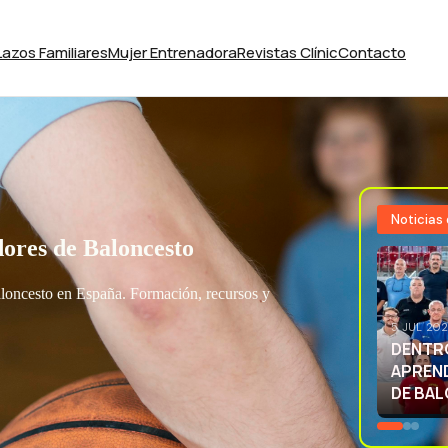
Lazos Familiares
Mujer Entrenadora
Revistas Clínic
Contacto
Noticias
ores de Baloncesto
aloncesto en España. Formación, recursos y
3 JUL 20
EXCELE
LA SEL