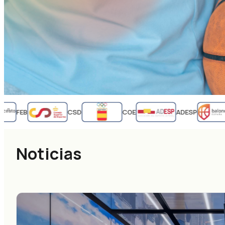
FEB
CSD
COE
ADESP
Noticias