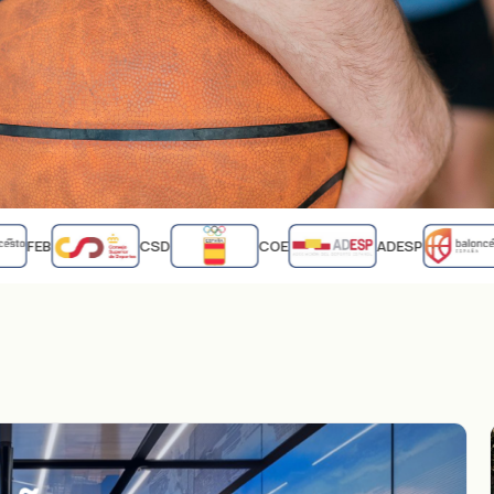
FEB
CSD
COE
ADESP