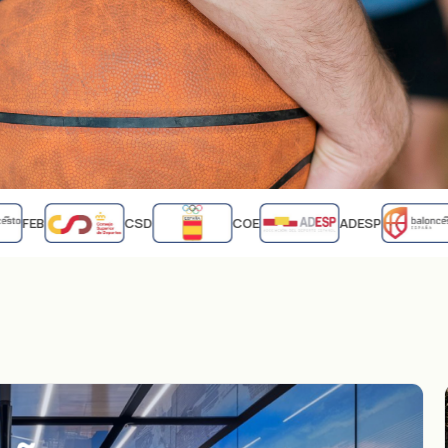
FEB
CSD
COE
ADESP