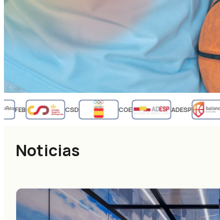
FEB
CSD
COE
ADESP
Noticias