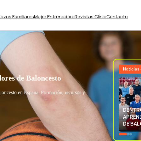
Lazos Familiares
Mujer Entrenadora
Revistas Clínic
Contacto
Noticias
ores de Baloncesto
aloncesto en España. Formación, recursos y
3 JUL 20
EXCELE
LA SEL