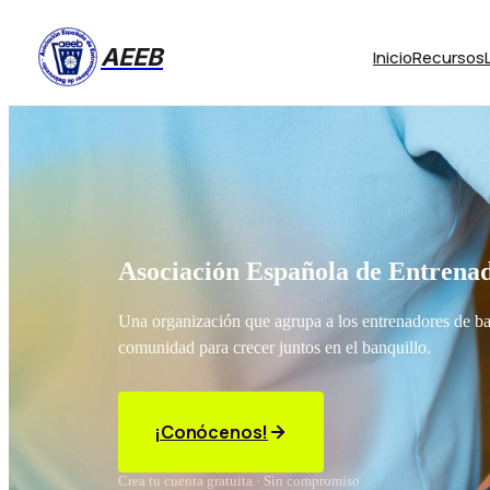
AEEB
Inicio
Recursos
Asociación Española de Entrenad
Una organización que agrupa a los entrenadores de b
comunidad para crecer juntos en el banquillo.
¡Conócenos!
Crea tu cuenta gratuita · Sin compromiso