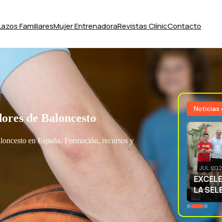
Lazos Familiares
Mujer Entrenadora
Revistas Clínic
Contacto
Noticias
ores de Baloncesto
aloncesto en España. Formación, recursos y
3 JUL 20
EXCELE
LA SEL