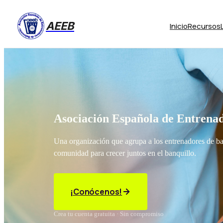
AEEB
Inicio
Recursos
Asociación Española de Entrenad
Una organización que agrupa a los entrenadores de b
comunidad para crecer juntos en el banquillo.
¡Conócenos!
Crea tu cuenta gratuita · Sin compromiso