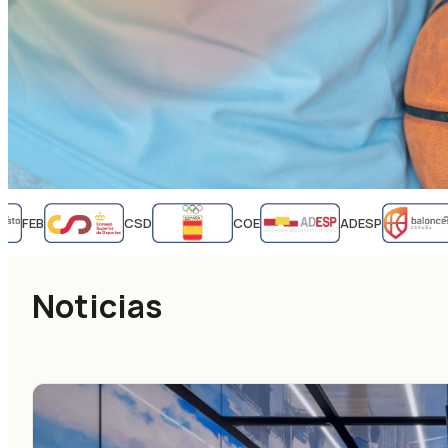
FEB
CSD
COE
ADESP
Noticias