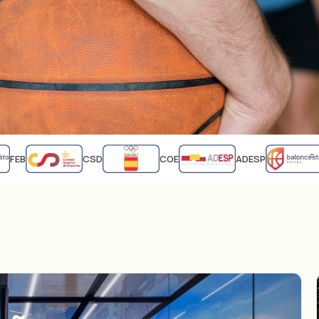
FEB
CSD
COE
ADESP
F