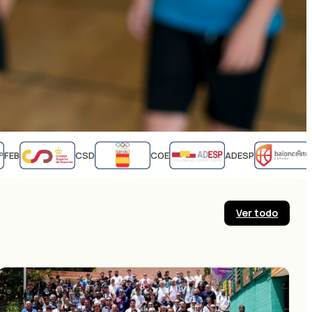
EB
CSD
COE
ADESP
FE
Ver todo