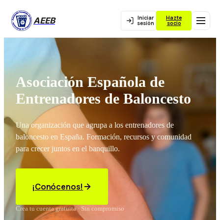
Iniciar
Hazte
AEEB
sesión
socio
Asociación Española de
Entrenadores de Baloncesto
Una organización que agrupa a los entrenadores de
baloncesto en España. Formación, recursos y comunidad
para crecer juntos en el banquillo.
¡Conócenos!
Crea tu cuenta gratuita · Sin compromiso