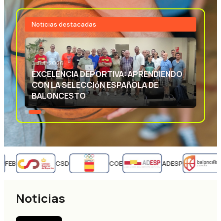
Noticias destacadas
3 JUL 2026
EXCELENCIA DEPORTIVA: APRENDIENDO
CON LA SELECCIóN ESPAñOLA DE
BALONCESTO
FEB
CSD
COE
ADESP
Noticias