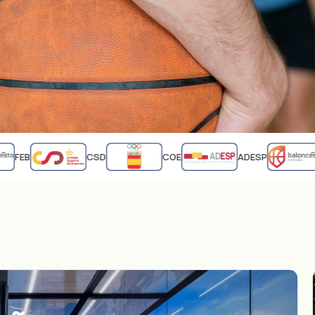
FEB
CSD
COE
ADESP