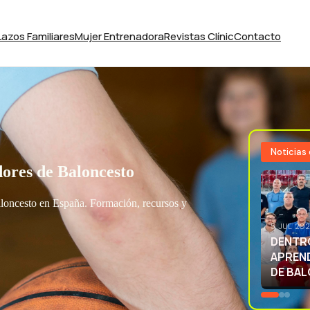
Lazos Familiares
Mujer Entrenadora
Revistas Clínic
Contacto
Noticias
ores de Baloncesto
aloncesto en España. Formación, recursos y
3 JUL 20
EXCELE
LA SEL