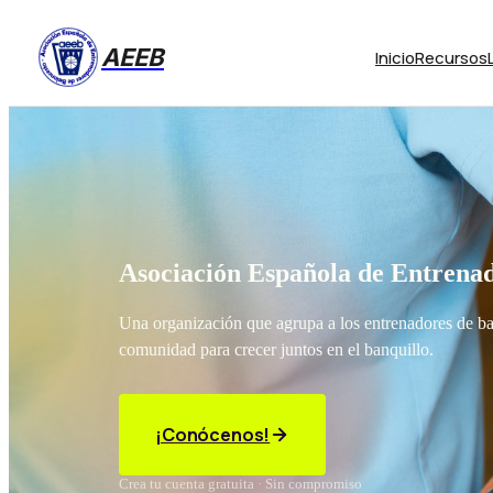
AEEB
Inicio
Recursos
Asociación Española de Entrenad
Una organización que agrupa a los entrenadores de b
comunidad para crecer juntos en el banquillo.
¡Conócenos!
Crea tu cuenta gratuita · Sin compromiso