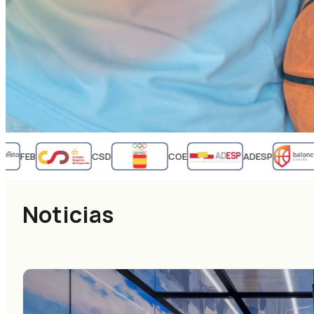
FEB
CSD
COE
ADESP
Noticias