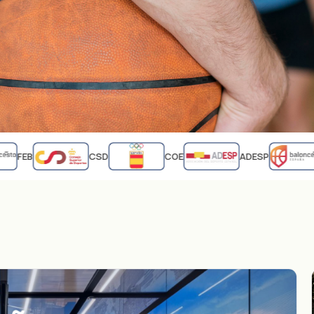
FEB
CSD
COE
ADESP