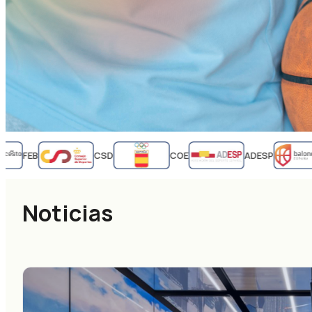
FEB
CSD
COE
ADESP
Noticias