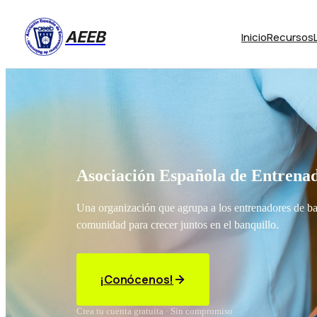
AEEB
Inicio
Recursos
Asociación Española de Entrenad
Una organización que agrupa a los entrenadores de b
comunidad para crecer juntos en el banquillo.
¡Conócenos!
Crea tu cuenta gratuita · Sin compromiso