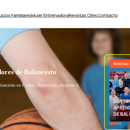
Lazos Familiares
Mujer Entrenadora
Revistas Clínic
Contacto
Noticias
ores de Baloncesto
aloncesto en España. Formación, recursos y
3 JUL 20
EXCELE
LA SEL