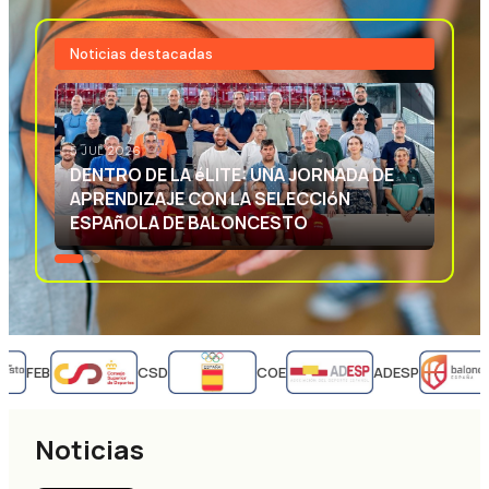
Noticias destacadas
3 JUL 2026
EXCELENCIA DEPORTIVA: APRENDIENDO
CON LA SELECCIóN ESPAñOLA DE
BALONCESTO
FEB
CSD
COE
ADESP
Noticias