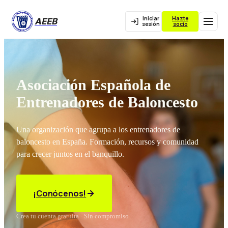
Iniciar
Hazte
AEEB
sesión
socio
Asociación Española de
Entrenadores de Baloncesto
Una organización que agrupa a los entrenadores de
baloncesto en España. Formación, recursos y comunidad
para crecer juntos en el banquillo.
¡Conócenos!
Crea tu cuenta gratuita · Sin compromiso