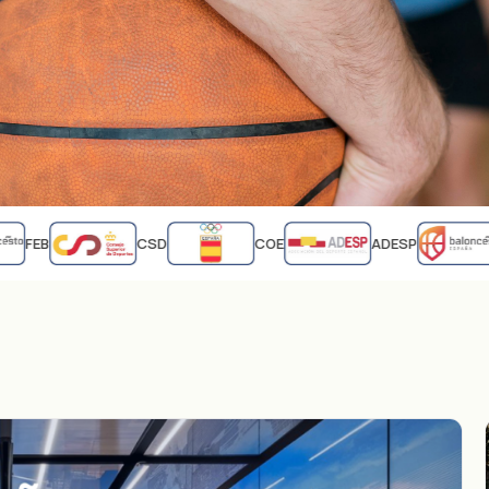
FEB
CSD
COE
ADESP