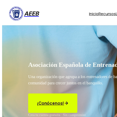
AEEB
Inicio
Recursos
Asociación Española de Entrenad
Una organización que agrupa a los entrenadores de b
comunidad para crecer juntos en el banquillo.
¡Conócenos!
Crea tu cuenta gratuita · Sin compromiso