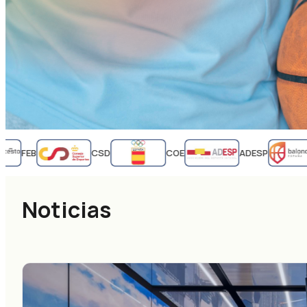
FEB
CSD
COE
ADESP
Noticias