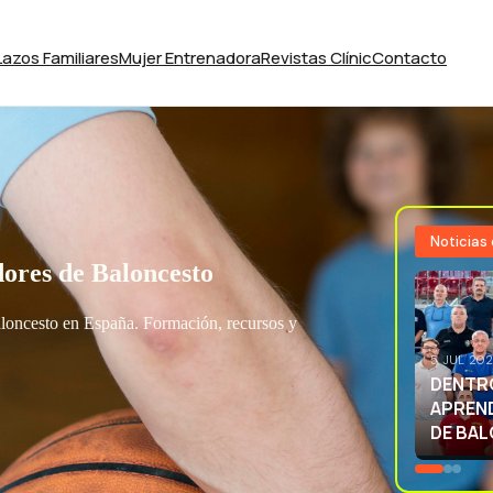
Lazos Familiares
Mujer Entrenadora
Revistas Clínic
Contacto
Noticias
ores de Baloncesto
aloncesto en España. Formación, recursos y
3 JUL 20
EXCELE
LA SEL