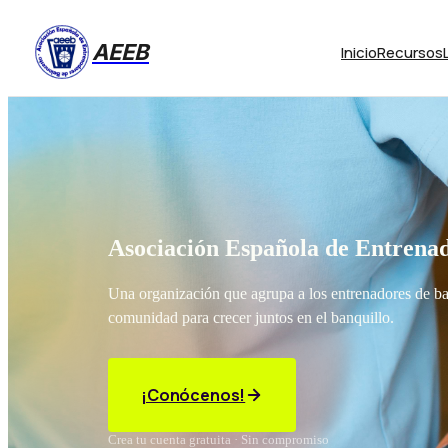
AEEB
Inicio
Recursos
Asociación Española de Entrenad
Una organización que agrupa a los entrenadores de b
comunidad para crecer juntos en el banquillo.
¡Conócenos!
Crea tu cuenta gratuita · Sin compromiso