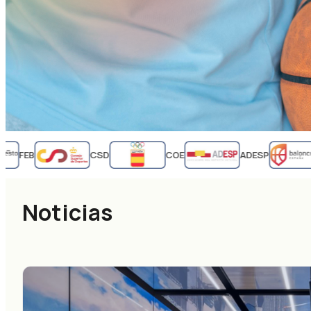
FEB
CSD
COE
ADESP
Noticias