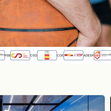
FEB
CSD
COE
ADESP