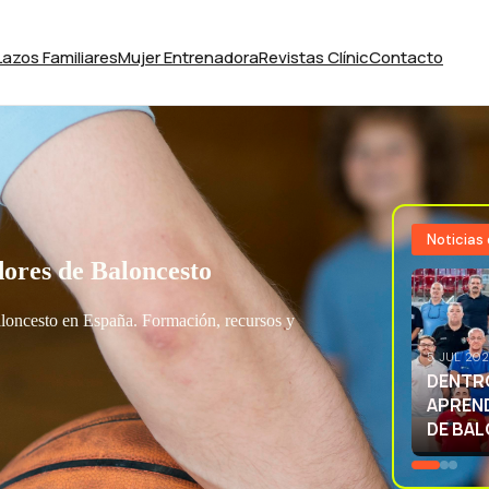
Lazos Familiares
Mujer Entrenadora
Revistas Clínic
Contacto
Noticias
ores de Baloncesto
aloncesto en España. Formación, recursos y
3 JUL 20
EXCELE
LA SEL