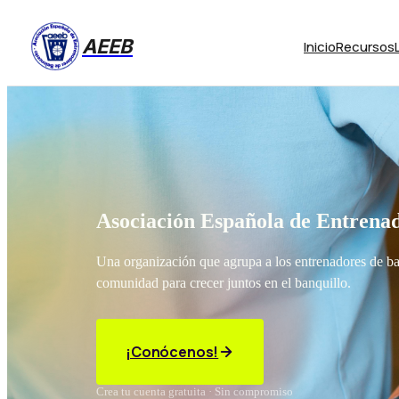
AEEB
Inicio
Recursos
Asociación Española de Entrenad
Una organización que agrupa a los entrenadores de b
comunidad para crecer juntos en el banquillo.
¡Conócenos!
Crea tu cuenta gratuita · Sin compromiso