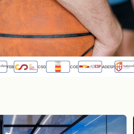
FEB
CSD
COE
ADESP