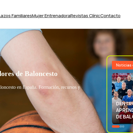
Lazos Familiares
Mujer Entrenadora
Revistas Clínic
Contacto
Noticias
ores de Baloncesto
aloncesto en España. Formación, recursos y
3 JUL 20
EXCELE
LA SEL