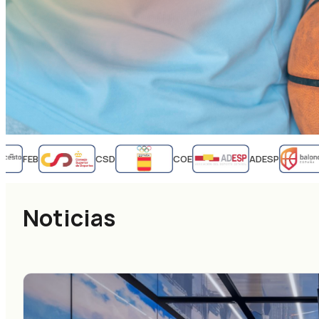
FEB
CSD
COE
ADESP
Noticias