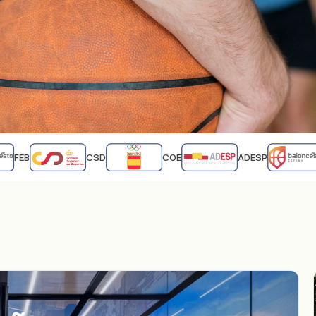
FEB
CSD
COE
ADESP