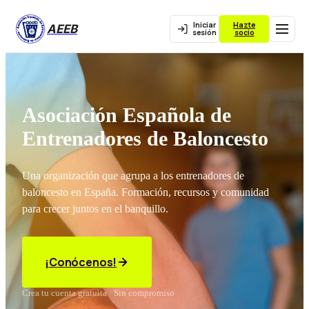
Iniciar
Hazte
AEEB
sesión
socio
Asociación Española de
Entrenadores de Baloncesto
Una organización que agrupa a los entrenadores de
baloncesto en España. Formación, recursos y comunidad
para crecer juntos en el banquillo.
¡Conócenos!
Crea tu cuenta gratuita · Sin compromiso