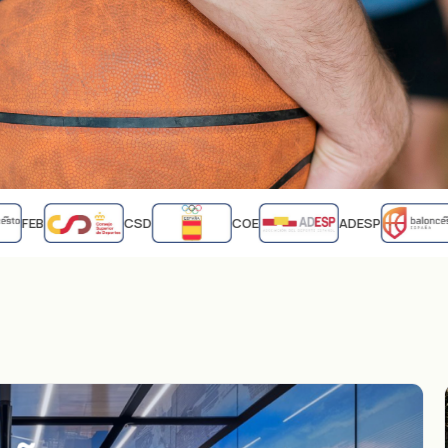
FEB
CSD
COE
ADESP