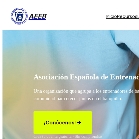
AEEB
Inicio
Recursos
Asociación Española de Entrenad
Una organización que agrupa a los entrenadores de b
comunidad para crecer juntos en el banquillo.
¡Conócenos!
Crea tu cuenta gratuita · Sin compromiso