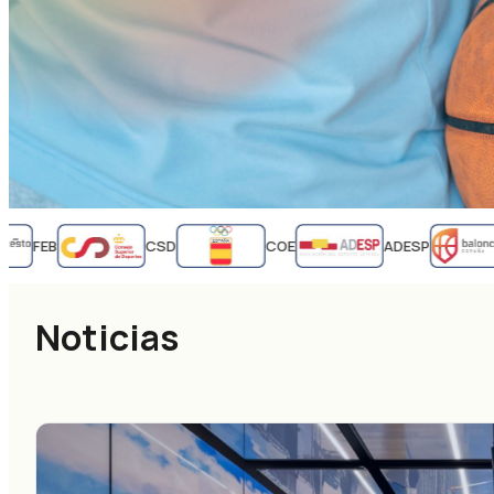
FEB
CSD
COE
ADESP
Noticias