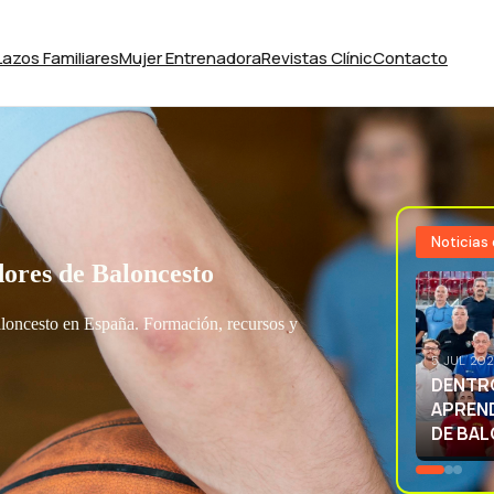
Lazos Familiares
Mujer Entrenadora
Revistas Clínic
Contacto
Noticias
ores de Baloncesto
aloncesto en España. Formación, recursos y
3 JUL 20
EXCELE
LA SEL