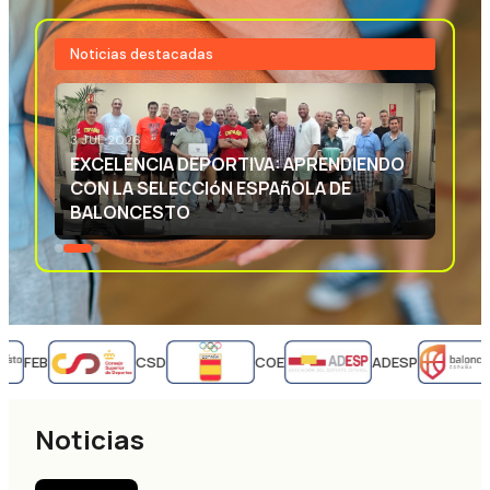
Noticias destacadas
3 JUL 2026
EXCELENCIA DEPORTIVA: APRENDIENDO
CON LA SELECCIóN ESPAñOLA DE
BALONCESTO
FEB
CSD
COE
ADESP
Noticias