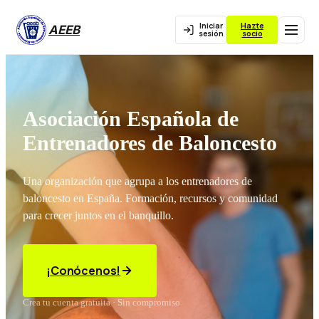
Iniciar
Hazte
AEEB
sesión
socio
Asociación Española de
Entrenadores de Baloncesto
Una organización que agrupa a los entrenadores de
baloncesto en España. Formación, recursos y comunidad
para crecer juntos en el banquillo.
¡Conócenos!
Crea tu cuenta gratuita · Sin compromiso