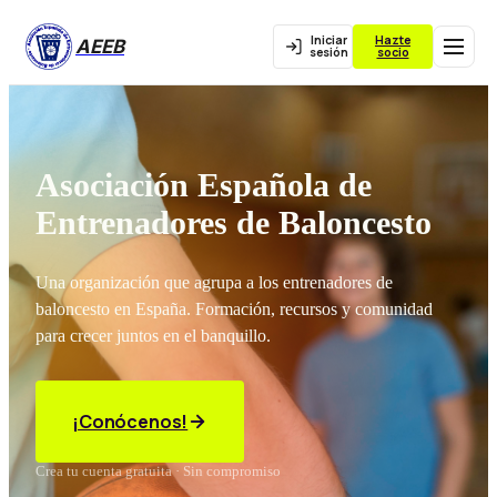
Iniciar
Hazte
AEEB
sesión
socio
Asociación Española de
Entrenadores de Baloncesto
Una organización que agrupa a los entrenadores de
baloncesto en España. Formación, recursos y comunidad
para crecer juntos en el banquillo.
¡Conócenos!
Crea tu cuenta gratuita · Sin compromiso