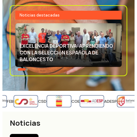
Noticias destacadas
3 JUL 2026
EXCELENCIA DEPORTIVA: APRENDIENDO
CON LA SELECCIóN ESPAñOLA DE
BALONCESTO
FEB
CSD
COE
ADESP
Noticias