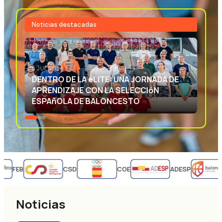
Noticias destacadas
3 JUL 2026
EXCELENCIA DEPORTIVA: APRENDIENDO
CON LA SELECCIóN ESPAñOLA DE
BALONCESTO
FEB
CSD
COE
ADESP
Noticias