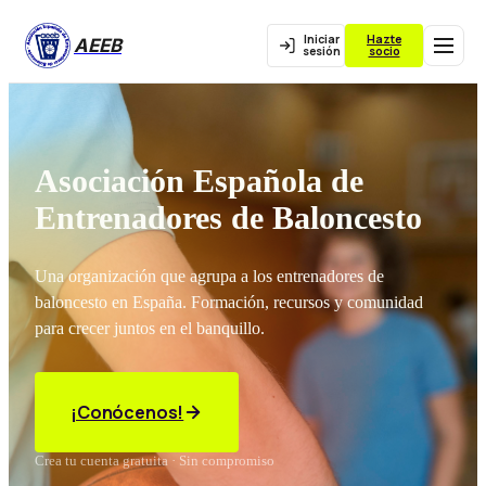
Iniciar
Hazte
AEEB
sesión
socio
Asociación Española de
Entrenadores de Baloncesto
Una organización que agrupa a los entrenadores de
baloncesto en España. Formación, recursos y comunidad
para crecer juntos en el banquillo.
¡Conócenos!
Crea tu cuenta gratuita · Sin compromiso