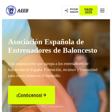
Iniciar
Hazte
AEEB
sesión
socio
Asociación Española de
Entrenadores de Baloncesto
Una organización que agrupa a los entrenadores de
baloncesto en España. Formación, recursos y comunidad
para crecer juntos en el banquillo.
¡Conócenos!
Crea tu cuenta gratuita · Sin compromiso