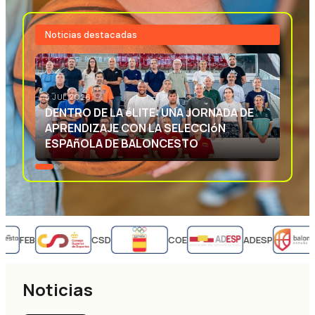
Noticias destacadas
3 JUL 2026
EXCELENCIA DEPORTIVA: APRENDIENDO
CON LA SELECCIóN ESPAñOLA DE
BALONCESTO
FEB
CSD
COE
ADESP
Noticias