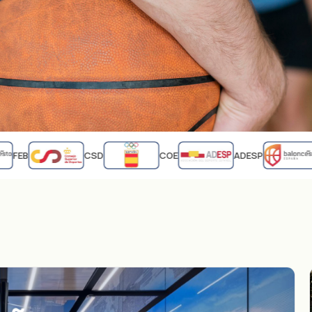
FEB
CSD
COE
ADESP