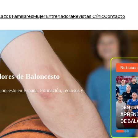
Lazos Familiares
Mujer Entrenadora
Revistas Clínic
Contacto
Noticias
ores de Baloncesto
aloncesto en España. Formación, recursos y
3 JUL 20
EXCELE
LA SEL