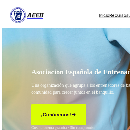
AEEB
Inicio
Recursos
Asociación Española de Entrenad
Una organización que agrupa a los entrenadores de b
comunidad para crecer juntos en el banquillo.
¡Conócenos!
Crea tu cuenta gratuita · Sin compromiso