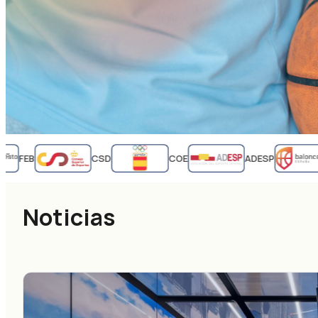
FEB
CSD
COE
ADESP
Noticias