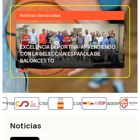
Noticias destacadas
3 JUL 2026
EXCELENCIA DEPORTIVA: APRENDIENDO
CON LA SELECCIóN ESPAñOLA DE
BALONCESTO
FEB
CSD
COE
ADESP
Noticias