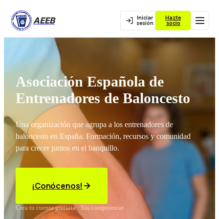
Iniciar
Hazte
AEEB
sesión
socio
Asociación Española de
Entrenadores de Baloncesto
Una organización que agrupa a los entrenadores de
baloncesto en España. Formación, recursos y comunidad
para crecer juntos en el banquillo.
¡Conócenos!
Crea tu cuenta gratuita · Sin compromiso