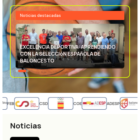
Noticias destacadas
3 JUL 2026
EXCELENCIA DEPORTIVA: APRENDIENDO
CON LA SELECCIóN ESPAñOLA DE
BALONCESTO
FEB
CSD
COE
ADESP
Noticias