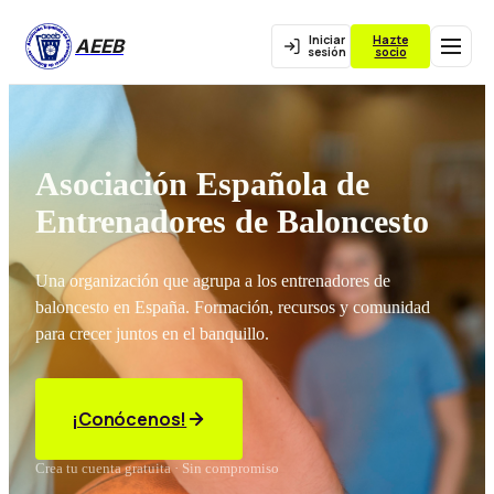
Iniciar
Hazte
AEEB
sesión
socio
Asociación Española de
Entrenadores de Baloncesto
Una organización que agrupa a los entrenadores de
baloncesto en España. Formación, recursos y comunidad
para crecer juntos en el banquillo.
¡Conócenos!
Crea tu cuenta gratuita · Sin compromiso