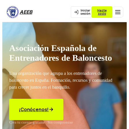
Iniciar
Hazte
AEEB
sesión
socio
Asociación Española de
Entrenadores de Baloncesto
Una organización que agrupa a los entrenadores de
baloncesto en España. Formación, recursos y comunidad
para crecer juntos en el banquillo.
¡Conócenos!
Crea tu cuenta gratuita · Sin compromiso