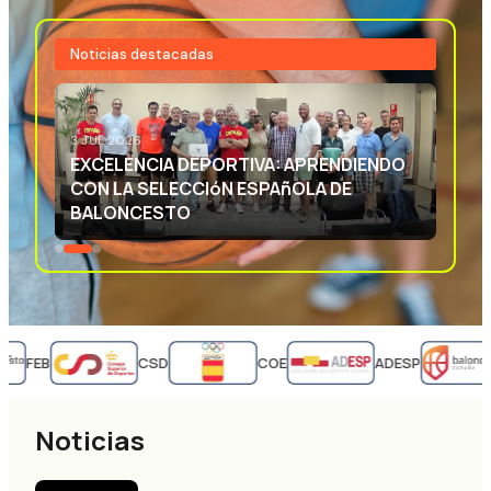
Noticias destacadas
3 JUL 2026
EXCELENCIA DEPORTIVA: APRENDIENDO
CON LA SELECCIóN ESPAñOLA DE
BALONCESTO
FEB
CSD
COE
ADESP
Noticias