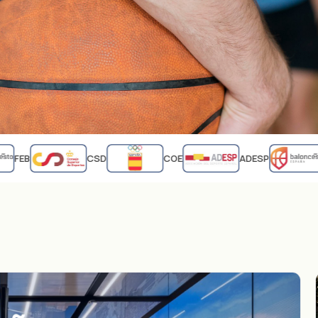
FEB
CSD
COE
ADESP