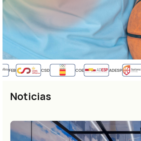
FEB
CSD
COE
ADESP
Noticias