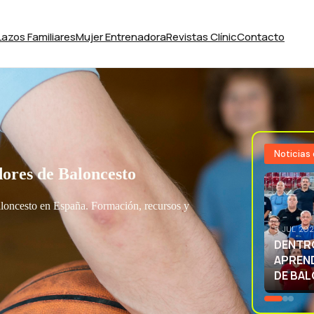
Lazos Familiares
Mujer Entrenadora
Revistas Clínic
Contacto
Noticias
ores de Baloncesto
aloncesto en España. Formación, recursos y
3 JUL 20
EXCELE
LA SEL