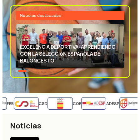
Noticias destacadas
3 JUL 2026
EXCELENCIA DEPORTIVA: APRENDIENDO
CON LA SELECCIóN ESPAñOLA DE
BALONCESTO
FEB
CSD
COE
ADESP
Noticias