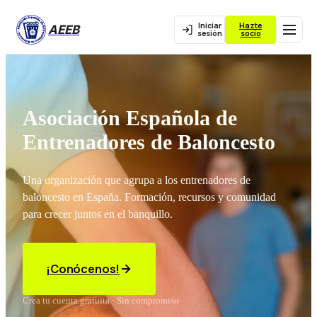
Iniciar
Hazte
AEEB
sesión
socio
Asociación Española de
Entrenadores de Baloncesto
Una organización que agrupa a los entrenadores de
baloncesto en España. Formación, recursos y comunidad
para crecer juntos en el banquillo.
¡Conócenos!
Crea tu cuenta gratuita · Sin compromiso