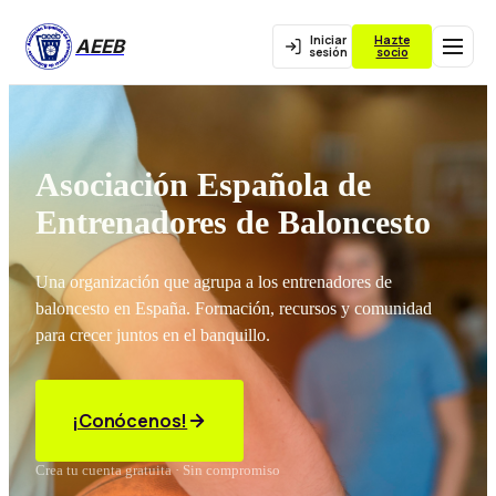
Iniciar
Hazte
AEEB
sesión
socio
Asociación Española de
Entrenadores de Baloncesto
Una organización que agrupa a los entrenadores de
baloncesto en España. Formación, recursos y comunidad
para crecer juntos en el banquillo.
¡Conócenos!
Crea tu cuenta gratuita · Sin compromiso