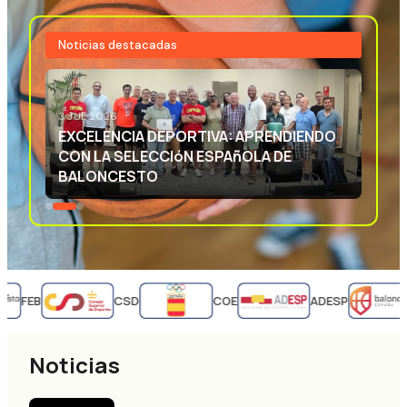
Noticias destacadas
3 JUL 2026
EXCELENCIA DEPORTIVA: APRENDIENDO
CON LA SELECCIóN ESPAñOLA DE
BALONCESTO
FEB
CSD
COE
ADESP
Noticias