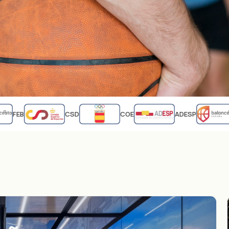
FEB
CSD
COE
ADESP