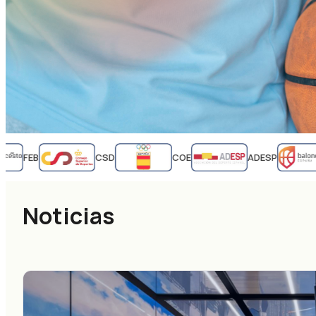
FEB
CSD
COE
ADESP
Noticias