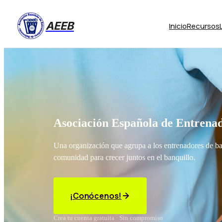
AEEB
Inicio
Recursos
Asociación Española de Entrenad
Una organización que agrupa a los entrenadores de b
comunidad para crecer juntos en el banquillo.
¡Conócenos!
Crea tu cuenta gratuita · Sin compromiso