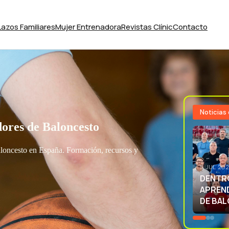
Lazos Familiares
Mujer Entrenadora
Revistas Clínic
Contacto
Noticias
ores de Baloncesto
aloncesto en España. Formación, recursos y
3 JUL 20
EXCELE
LA SEL