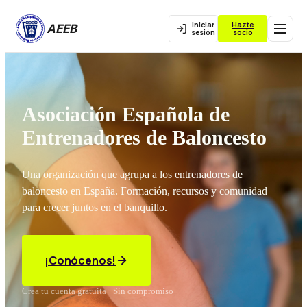
Iniciar
Hazte
AEEB
sesión
socio
Asociación Española de
Entrenadores de Baloncesto
Una organización que agrupa a los entrenadores de
baloncesto en España. Formación, recursos y comunidad
para crecer juntos en el banquillo.
¡Conócenos!
Crea tu cuenta gratuita · Sin compromiso