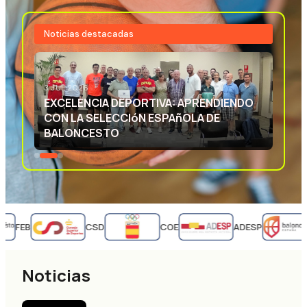
Noticias destacadas
3 JUL 2026
EXCELENCIA DEPORTIVA: APRENDIENDO
CON LA SELECCIóN ESPAñOLA DE
BALONCESTO
FEB
CSD
COE
ADESP
Noticias