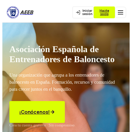
Iniciar
Hazte
AEEB
sesión
socio
Asociación Española de
Entrenadores de Baloncesto
Una organización que agrupa a los entrenadores de
baloncesto en España. Formación, recursos y comunidad
para crecer juntos en el banquillo.
¡Conócenos!
Crea tu cuenta gratuita · Sin compromiso