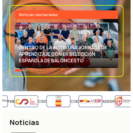
Noticias destacadas
3 JUL 2026
EXCELENCIA DEPORTIVA: APRENDIENDO
CON LA SELECCIóN ESPAñOLA DE
BALONCESTO
FEB
CSD
COE
ADESP
Noticias