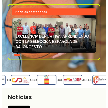
Noticias destacadas
3 JUL 2026
EXCELENCIA DEPORTIVA: APRENDIENDO
CON LA SELECCIóN ESPAñOLA DE
BALONCESTO
FEB
CSD
COE
ADESP
Noticias