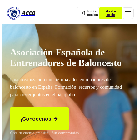
Iniciar
Hazte
AEEB
sesión
socio
Asociación Española de
Entrenadores de Baloncesto
Una organización que agrupa a los entrenadores de
baloncesto en España. Formación, recursos y comunidad
para crecer juntos en el banquillo.
¡Conócenos!
Crea tu cuenta gratuita · Sin compromiso