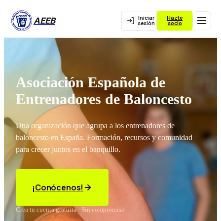
Iniciar
Hazte
AEEB
sesión
socio
Asociación Española de
Entrenadores de Baloncesto
Una organización que agrupa a los entrenadores de
baloncesto en España. Formación, recursos y comunidad
para crecer juntos en el banquillo.
¡Conócenos!
Crea tu cuenta gratuita · Sin compromiso