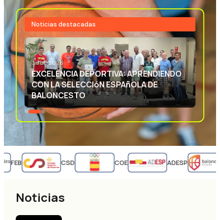
Noticias destacadas
3 JUL 2026
EXCELENCIA DEPORTIVA: APRENDIENDO
CON LA SELECCIóN ESPAñOLA DE
BALONCESTO
FEB
CSD
COE
ADESP
Noticias