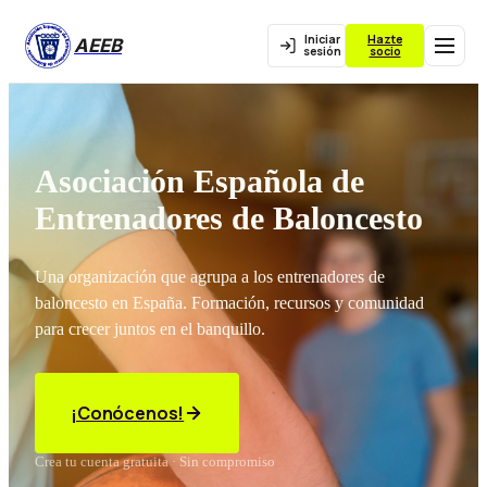
Iniciar
Hazte
AEEB
sesión
socio
Asociación Española de
Entrenadores de Baloncesto
Una organización que agrupa a los entrenadores de
baloncesto en España. Formación, recursos y comunidad
para crecer juntos en el banquillo.
¡Conócenos!
Crea tu cuenta gratuita · Sin compromiso