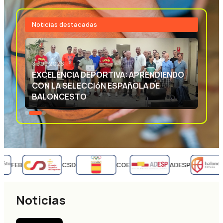
Noticias destacadas
3 JUL 2026
EXCELENCIA DEPORTIVA: APRENDIENDO
CON LA SELECCIóN ESPAñOLA DE
BALONCESTO
FEB
CSD
COE
ADESP
Noticias