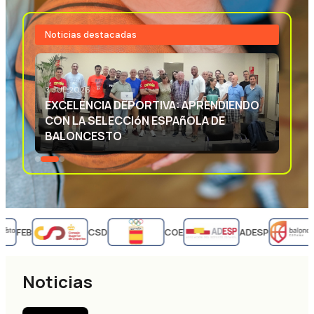
Noticias destacadas
3 JUL 2026
EXCELENCIA DEPORTIVA: APRENDIENDO
CON LA SELECCIóN ESPAñOLA DE
BALONCESTO
FEB
CSD
COE
ADESP
Noticias