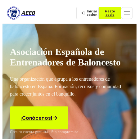
Iniciar
Hazte
AEEB
sesión
socio
Asociación Española de
Entrenadores de Baloncesto
Una organización que agrupa a los entrenadores de
baloncesto en España. Formación, recursos y comunidad
para crecer juntos en el banquillo.
¡Conócenos!
Crea tu cuenta gratuita · Sin compromiso