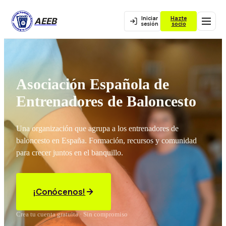
Iniciar
Hazte
AEEB
sesión
socio
Asociación Española de
Entrenadores de Baloncesto
Una organización que agrupa a los entrenadores de
baloncesto en España. Formación, recursos y comunidad
para crecer juntos en el banquillo.
¡Conócenos!
Crea tu cuenta gratuita · Sin compromiso