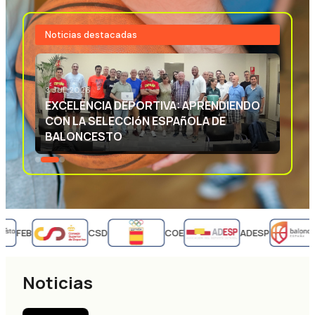
Noticias destacadas
3 JUL 2026
EXCELENCIA DEPORTIVA: APRENDIENDO
CON LA SELECCIóN ESPAñOLA DE
BALONCESTO
FEB
CSD
COE
ADESP
Noticias