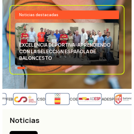
Noticias destacadas
3 JUL 2026
EXCELENCIA DEPORTIVA: APRENDIENDO
CON LA SELECCIóN ESPAñOLA DE
BALONCESTO
FEB
CSD
COE
ADESP
Noticias