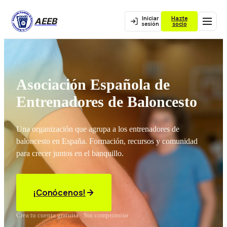
Iniciar
Hazte
AEEB
sesión
socio
Asociación Española de
Entrenadores de Baloncesto
Una organización que agrupa a los entrenadores de
baloncesto en España. Formación, recursos y comunidad
para crecer juntos en el banquillo.
¡Conócenos!
Crea tu cuenta gratuita · Sin compromiso