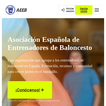
Iniciar
Hazte
AEEB
sesión
socio
Asociación Española de
Entrenadores de Baloncesto
Una organización que agrupa a los entrenadores de
baloncesto en España. Formación, recursos y comunidad
para crecer juntos en el banquillo.
¡Conócenos!
Crea tu cuenta gratuita · Sin compromiso