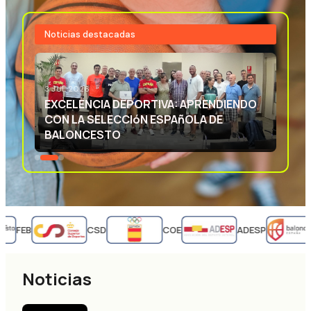
Noticias destacadas
3 JUL 2026
EXCELENCIA DEPORTIVA: APRENDIENDO
CON LA SELECCIóN ESPAñOLA DE
BALONCESTO
FEB
CSD
COE
ADESP
Noticias