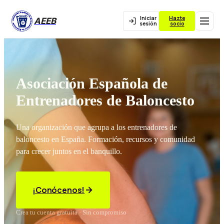
Iniciar
Hazte
AEEB
sesión
socio
Asociación Española de
Entrenadores de Baloncesto
Una organización que agrupa a los entrenadores de
baloncesto en España. Formación, recursos y comunidad
para crecer juntos en el banquillo.
¡Conócenos!
Crea tu cuenta gratuita · Sin compromiso