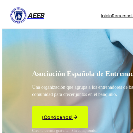
AEEB
Inicio
Recursos
Asociación Española de Entrenad
Una organización que agrupa a los entrenadores de b
comunidad para crecer juntos en el banquillo.
¡Conócenos!
Crea tu cuenta gratuita · Sin compromiso