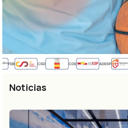
FEB
CSD
COE
ADESP
Noticias