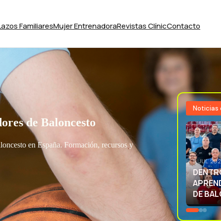
Lazos Familiares
Mujer Entrenadora
Revistas Clínic
Contacto
Noticias
ores de Baloncesto
aloncesto en España. Formación, recursos y
3 JUL 20
EXCELE
LA SEL