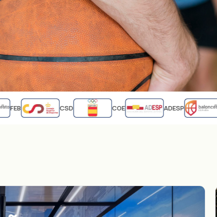
FEB
CSD
COE
ADESP