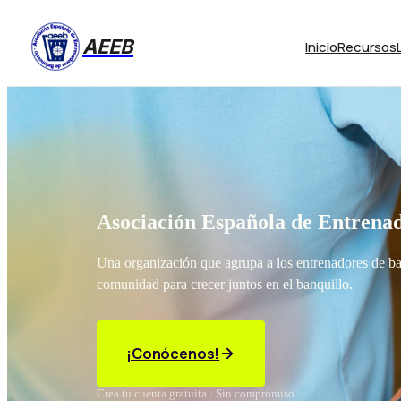
AEEB
Inicio
Recursos
Asociación Española de Entrenad
Una organización que agrupa a los entrenadores de b
comunidad para crecer juntos en el banquillo.
¡Conócenos!
Crea tu cuenta gratuita · Sin compromiso