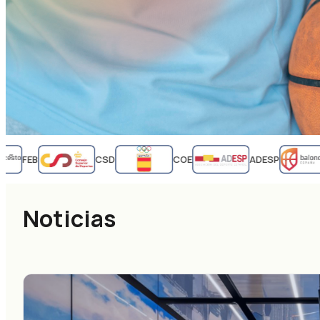
FEB
CSD
COE
ADESP
Noticias