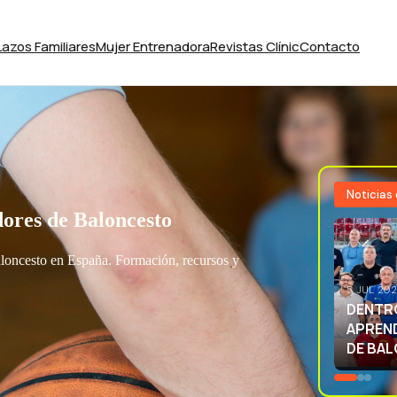
Lazos Familiares
Mujer Entrenadora
Revistas Clínic
Contacto
Noticias
ores de Baloncesto
aloncesto en España. Formación, recursos y
3 JUL 20
EXCELE
LA SEL