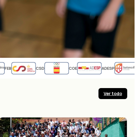
FEB
CSD
COE
ADESP
Ver todo