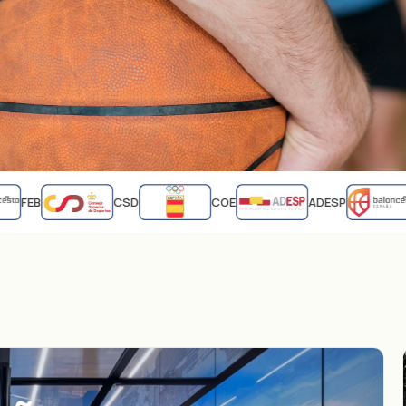
FEB
CSD
COE
ADESP