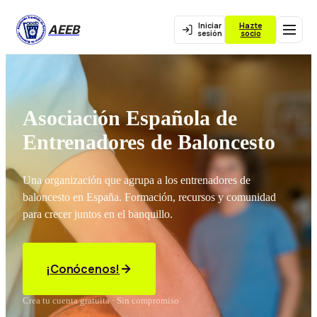
Iniciar
Hazte
AEEB
sesión
socio
Asociación Española de
Entrenadores de Baloncesto
Una organización que agrupa a los entrenadores de
baloncesto en España. Formación, recursos y comunidad
para crecer juntos en el banquillo.
¡Conócenos!
Crea tu cuenta gratuita · Sin compromiso