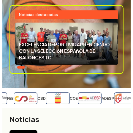
Noticias destacadas
3 JUL 2026
EXCELENCIA DEPORTIVA: APRENDIENDO
CON LA SELECCIóN ESPAñOLA DE
BALONCESTO
FEB
CSD
COE
ADESP
Noticias