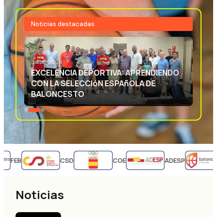
Noticias destacadas
3 JUL 2026
EXCELENCIA DEPORTIVA: APRENDIENDO
CON LA SELECCIóN ESPAñOLA DE
BALONCESTO
FEB
CSD
COE
ADESP
Noticias