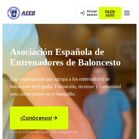
Iniciar
Hazte
AEEB
sesión
socio
Asociación Española de
Entrenadores de Baloncesto
Una organización que agrupa a los entrenadores de
baloncesto en España. Formación, recursos y comunidad
para crecer juntos en el banquillo.
¡Conócenos!
Crea tu cuenta gratuita · Sin compromiso