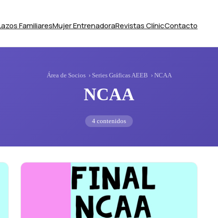
Lazos Familiares
Mujer Entrenadora
Revistas Clínic
Contacto
Área de Socios
›
Series Gráficas AEEB
› NCAA
NCAA
4 contenidos