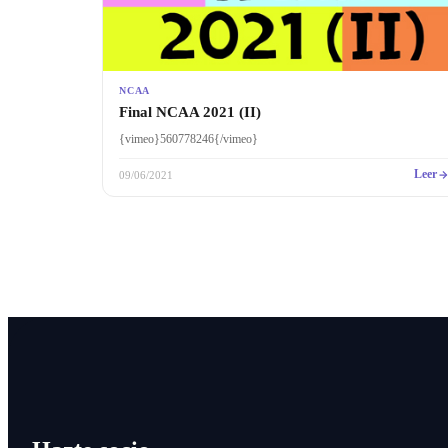
NCAA
Final NCAA 2021 (II)
{vimeo}560778246{/vimeo}
Leer
09/06/2021