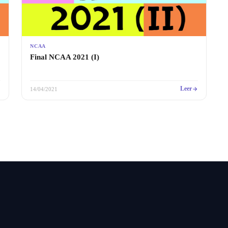
NCAA
Final NCAA 2021 (I)
Leer
14/04/2021